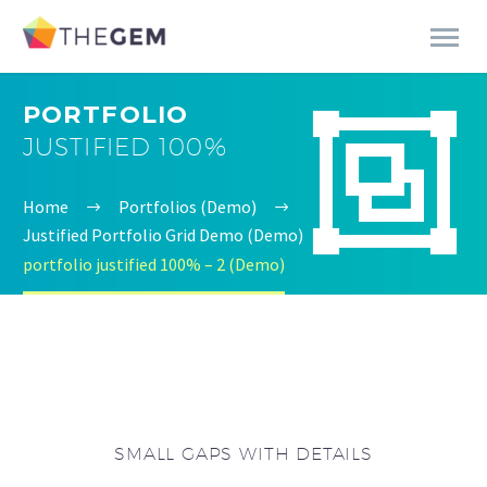
PORTFOLIO


JUSTIFIED 100%
Home
Portfolios (Demo)
Justified Portfolio Grid Demo (Demo)
portfolio justified 100% – 2 (Demo)
SMALL GAPS WITH DETAILS