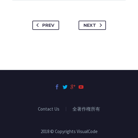
PREV
NEXT
Contact Us
全著作権所有
2018 © Copyrights VisualCode