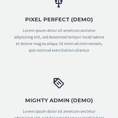


PIXEL PERFECT (DEMO)
Lorem ipsum dolor sit ametcon sectetur
adipisicing elit, sed doiusmod tempor incidi labore
et dolore magna aliqua. Ut enim ad mini veniam,
quis nostrud exercitation ullamco


MIGHTY ADMIN (DEMO)
Lorem ipsum dolor sit ametcon sectetur
adipisicing elit, sed doiusmod tempor incidi labore