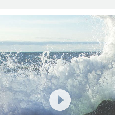
動
画
プ
レ
ー
ヤ