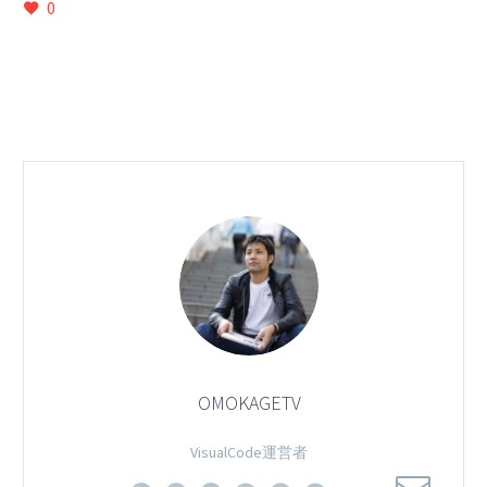
0
OMOKAGETV
VisualCode運営者