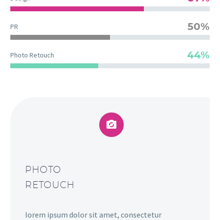
50%
PR
44%
Photo Retouch


PHOTO
RETOUCH
lorem ipsum dolor sit amet, consectetur