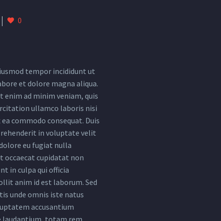
0
iusmod tempor incididunt ut
abore et dolore magna aliqua.
t enim ad minim veniam, quis
citation ullamco laboris nisi
ex ea commodo consequat. Duis
rehenderit in voluptate velit
dolore eu fugiat nulla
nt occaecat cupidatat non
nt in culpa qui officia
llit anim id est laborum. Sed
tis unde omnis iste natus
oluptatem accusantium
 laudantium, totam rem