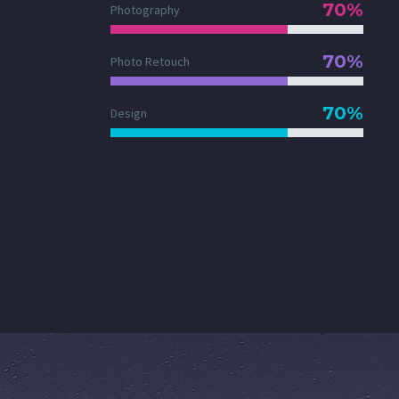
70%
Photography
70%
Photo Retouch
70%
Design