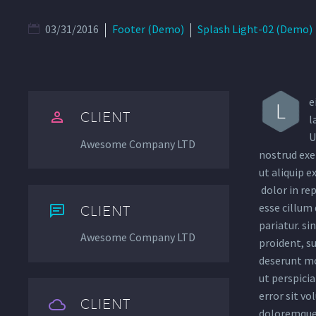
03/31/2016
Footer (Demo)
Splash Light-02 (Demo)
e
L


CLIENT
l
U
Awesome Company LTD
nostrud exer
ut aliquip 
dolor in rep
esse cillum 


CLIENT
pariatur. si
Awesome Company LTD
proident, su
deserunt mo
ut perspicia
error sit v


CLIENT
doloremque