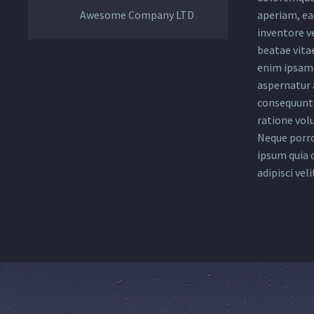
Awesome Company LTD
aperiam, eaq
inventore ve
beatae vita
enim ipsam 
aspernatur a
consequuntu
ratione vol
Neque porro
ipsum quia 
adipisci veli