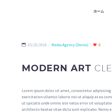
ホーム
03/25/2016
Media Agency (Demo)
0
MODERN ART
CLE
Lorem ipsum dolor sit amet, consectetur adipisicing 
exercitation ullamco laboris nisi ut aliquip ex ea com
ut spiciatis unde omnis iste natus error sit volupta
architecto beatae vitae dicta sunt explicabo. Nemo e